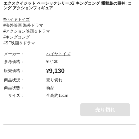
エクスクイジット ベーシックシリーズ/ キングコング 髑髏島の巨神: コ
ング アクションフィギュア
#ハイヤトイズ
#海外映画 海外ドラマ
#アクション映画＆ドラマ
#キングコング
#SF映画＆ドラマ
メーカー：
ハイヤトイズ
参考価格：
¥
9,130
9,130
販売価格：
¥
商品状況：
売り切れ
商品状態：
新品
サイズ：
全高約15cm
売り切れ