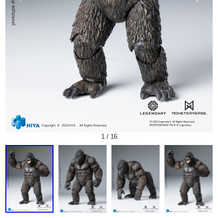
1
/
16