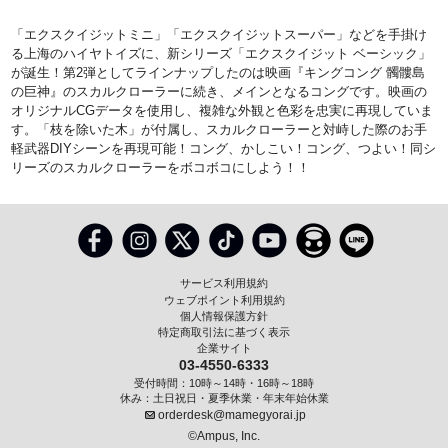
「エクスクイジットミニ」「エクスクイジットスーパー」などを手掛け
る上海のハイヤトイズに、新シリーズ「エクスクイジット ベーシック」
が誕生！第2弾としてラインナップしたのは映画『キングコング 髑髏島
の巨神』のスカルクローラーに続き、メインとなるコングです。映画の
オリジナルCGデータを使用し、複雑な外観と色彩を忠実に再現していま
す。「枝を除いた木」が付属し、スカルクローラーと対峙した際のお手
軽武器DIYシーンを再現可能！コング、かしこい！コング、つよい！同シ
リーズのスカルクローラーをボコボコにしよう！！
サービス利用規約
ウェブポイント利用規約
個人情報保護方針
特定商取引法に基づく表示
企業サイト
03-4550-6333
受付時間：10時～14時・16時～18時
休み：土日祝日・夏季休業・年末年始休業
orderdesk@mamegyorai.jp
©Ampus, Inc.