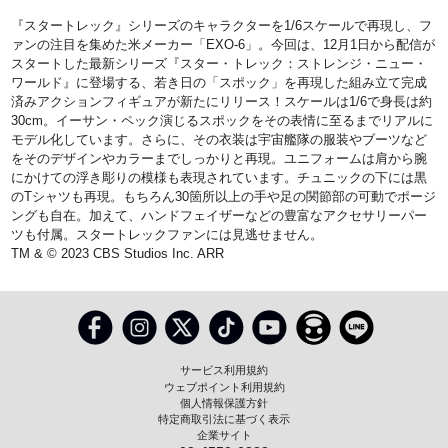
『スタートレック』シリーズのキャラクターを1/6スケールで再現し、フ
ァンの注目を集めた米メーカー「EXO-6」。今回は、12月1日から配信が
スタートした最新シリーズ『スター・トレック：ストレンジ・ニュー・
ワールド』に登場する、若き日の「スポック」を再現した組み立て完成
済みアクションフィギュアが新たにリリース！スケールは1/6で身長は約
30cm。イーサン・ペック演じるスポックをその表情に至るまでリアルに
モデル化しています。さらに、その衣装は宇宙艦隊の服装やブーツなど
をそのデザインやカラーまでしっかりと再現。ユニフォームは肩から腕
にかけての浮き彫りの模様も表現されています。チュニックの下には黒
のTシャツも再現。もちろん30箇所以上の手や足の関節部の可動でポージ
ングも自在。加えて、ハンドフェイザーなどの豊富なアクセサリーパー
ツも付属。スタートレックファンには見逃せません。
TM & © 2023 CBS Studios Inc. ARR
サービス利用規約
ウェブポイント利用規約
個人情報保護方針
特定商取引法に基づく表示
企業サイト