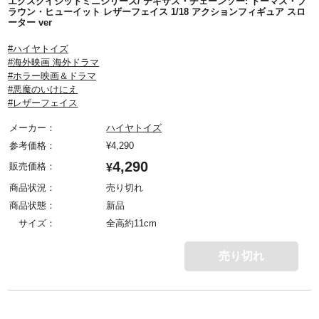
エクスクイジットミニシリーズ/ テキサス・チェーンソー: トーマス・ブ
ラウン・ヒューイット レザーフェイス 1/18 アクションフィギュア スロ
ーター ver
#ハイヤトイズ
#海外映画 海外ドラマ
#ホラー映画＆ドラマ
#悪魔のいけにえ
#レザーフェイス
メーカー：
ハイヤトイズ
参考価格：
¥
4,290
4,290
販売価格：
¥
商品状況：
売り切れ
商品状態：
新品
サイズ：
全高約11cm
売り切れ