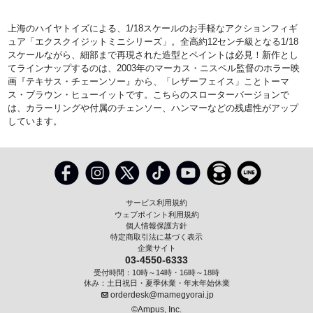
上海のハイヤトイズによる、1/18スケールのお手軽なアクションフィギ
ュア「エクスクイジットミニシリーズ」。全高約12センチ級となる1/18
スケールながら、細部まで再現された造型とペイントは必見！新作とし
てラインナップするのは、2003年のマーカス・ニスペル監督のホラー映
画『テキサス・チェーンソー』から、「レザーフェイス」ことトーマ
ス・ブラウン・ヒューイットです。こちらのスローターバージョンで
は、カラーリングや付属のチェンソー、ハンマーなどの残虐性がアップ
しています。
サービス利用規約
ウェブポイント利用規約
個人情報保護方針
特定商取引法に基づく表示
企業サイト
03-4550-6333
受付時間：10時～14時・16時～18時
休み：土日祝日・夏季休業・年末年始休業
orderdesk@mamegyorai.jp
©Ampus, Inc.