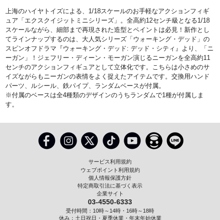
上海のハイヤトイズによる、1/18スケールのお手軽なアクションフィギ
ュア「エクスクイジットミニシリーズ」。全高約12センチ級となる1/18
スケールながら、細部まで再現された造型とペイントは必見！新作とし
てラインナップするのは、大人気シリーズ「ウォーキング・デッド」の
スピンオフドラマ『ウォーキング・デッド: デッド・シティ』より、「ニ
ーガン」！ジェフリー・ディーン・モーガン演じるニーガンを全高約11
センチのアクションフィギュアとして立体化です。こちらは小さめのサ
イズながらもニーガンの表情をよく捉えたアイテムです。交換用ハンド
パーツ、ルシール、鉄パイプ、ランダムベースが付属。
※付属のベースは全4種類のデザインのうちランダムで1種が付属しま
す。
サービス利用規約
ウェブポイント利用規約
個人情報保護方針
特定商取引法に基づく表示
企業サイト
03-4550-6333
受付時間：10時～14時・16時～18時
休み：土日祝日・夏季休業・年末年始休業