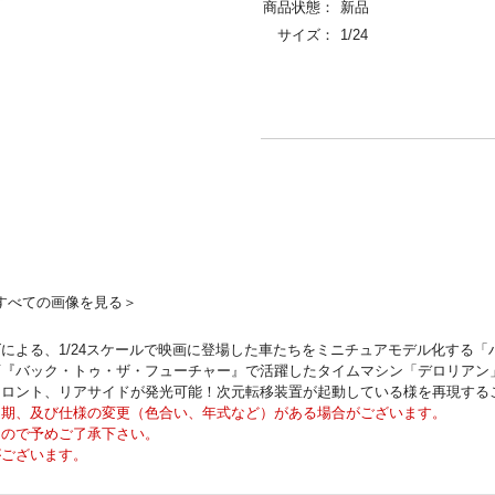
商品状態：
新品
サイズ：
1/24
すべての画像を見る＞
よる、1/24スケールで映画に登場した車たちをミニチュアモデル化する「ハ
『バック・トゥ・ザ・フューチャー』で活躍したタイムマシン「デロリアン
フロント、リアサイドが発光可能！次元転移装置が起動している様を再現する
延期、及び仕様の変更（色合い、年式など）がある場合がございます。
んので予めご了承下さい。
がございます。