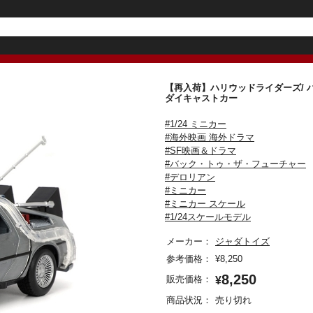
【再入荷】ハリウッドライダーズ/ バ
ダイキャストカー
#1/24 ミニカー
#海外映画 海外ドラマ
#SF映画＆ドラマ
#バック・トゥ・ザ・フューチャー
#デロリアン
#ミニカー
#ミニカー スケール
#1/24スケールモデル
メーカー：
ジャダトイズ
参考価格：
¥
8,250
8,250
販売価格：
¥
商品状況：
売り切れ