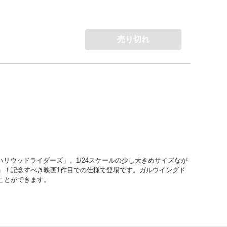
売り切れ
リウッドライダーズ」。1/24スケールの少し大きめサイズなが
」！記念すべき映画1作目での仕様で登場です。ガルウイングド
ことができます。