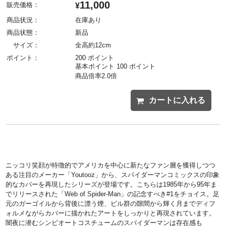
11,000
販売価格：
¥
商品状況：
在庫あり
商品状態：
新品
サイズ：
全高約12cm
ポイント：
200 ポイント
基本ポイント 100 ポイント
商品倍率2.0倍
カートに入れる
ニッコリ笑顔が特徴的でアメリカを中心に新たなファン層を獲得しつつ
ある注目のメーカー「Youtooz」から、スパイダーマンコミックスの印象
的なカバーを再現したシリーズが登場です。こちらは1985年から95年ま
でリリースされた「Web of Spider-Man」の記念すべき#1をチョイス。足
元のガーゴイルから背後に漂う煙、ビル群の隙間から輝く月までディフ
ォルメながらカバーに描かれたアートをしっかりと再現されています。
闇夜に潜むシンビオートコスチュームのスパイダーマンは存在感も