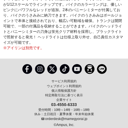
が1/12スケールでラインナップです。バイクのカラーリングは、優しい
ピンクにパワフルなレッドが追加。2本のバニーシミターが付属してお
り、バイクのうさみみに納刀できます。バイクのうさみみはボールジョ
イントで本体と接続されており、幅広い可動域を確保。トランクは開閉
可能で、一部の付属品を収納することができます。バイクのヘッドライ
トとバニーシミターの刀身は蛍光クリア材料を採用し、ブラックライト
で照射すると発光！ ヘッドライトは仕様上取り外せ、自己責任カスタマ
イズが可能です。
※アイリンは別売です。
サービス利用規約
ウェブポイント利用規約
個人情報保護方針
特定商取引法に基づく表示
企業サイト
03-4550-6333
受付時間：10時～14時・16時～18時
休み：土日祝日・夏季休業・年末年始休業
orderdesk@mamegyorai.jp
©Ampus, Inc.