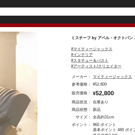
ミスチーフ by アベル・オクトバ
#マイティージャックス
#インテリア
#スタチュー＆バスト
#アーティスト/クリエイター
メーカー：
マイティージャックス
参考価格：
¥
52,800
52,800
販売価格：
¥
商品状況：
在庫あり
商品状態：
新品
サイズ：
全高約31cm
ポイント：
960 ポイント
基本ポイント 480 ポイ