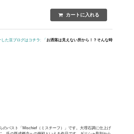
カートに入れる
した豆ブログはコチラ: 「
お洒落は見えない所から！？そんな時
バスト「Mischief（ミスチーフ）」です。大理石調に仕上げ
に、氏の既成概念への挑戦といえる作品です。ギリシャ彫刻から