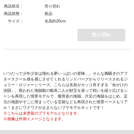
商品状況：
売り切れ
商品状態：
新品
サイズ：
全高約20cm
売り切れ
いつだって少年少女は憧れる夢いっぱいの冒険…。そんな胸騒ぎのアフ
タースクール感を感じさせてくれるリンドバーグからリリースされるジ
ョリー・ロジャーシリーズ。こちらは名前がカッコ良すぎる「命がけの
決闘」。呪われた海賊船の船長二人が財宝を巡って戦いを繰り広げるシ
ーンを再現した情景モデルで、骸骨姿の海賊、片足の海賊をはじめ、足
元の地面やそこに埋まっている宝箱なども再現された情景ベースもリア
ル！まさにワクワクが止まらないプラモデルキットです！
※こちらは未塗装のプラモデルとなります。
※画像は作例イメージとなります。