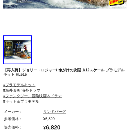
【再入荷】ジョリー・ロジャー/ 命がけの決闘 1/12スケール プラモデル
キット HL616
#プラモデルキット
#海外映画 海外ドラマ
#ファンタジー、冒険映画＆ドラマ
#キット＆プラモデル
メーカー：
リンドバーグ
参考価格：
¥
6,820
6,820
販売価格：
¥