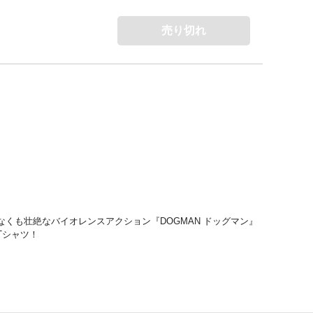
売り切れ
くも壮絶なバイオレンスアクション『DOGMAN ドッグマン』
Tシャツ！