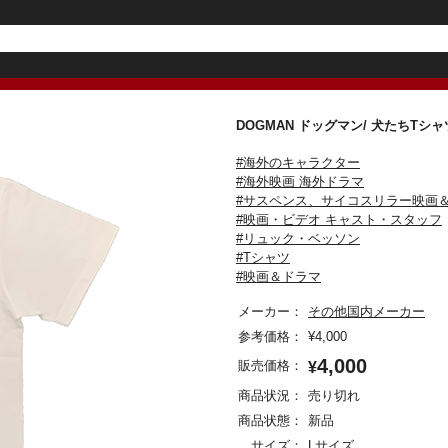
DOGMAN ドッグマン/ 犬たちTシャ
#海外のキャラクター
#海外映画 海外ドラマ
#サスペンス、サイコスリラー映画
#映画・ビデオ キャスト・スタッフ
#リュック・ベッソン
#Tシャツ
#映画＆ドラマ
メーカー：
その他国内メーカー
参考価格：
¥
4,000
4,000
販売価格：
¥
商品状況：
売り切れ
商品状態：
新品
サイズ：
Lサイズ