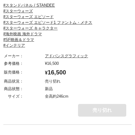
#スタンドパネル / STANDEE
#スターウォーズ
#スターウォーズ エピソード
#スターウォーズ エピソード1 ファントム・メナス
#スターウォーズ キャラクター
#海外映画 海外ドラマ
#SF映画＆ドラマ
#インテリア
メーカー：
アドバンスグラフィック
参考価格：
¥
16,500
16,500
販売価格：
¥
商品状況：
売り切れ
商品状態：
新品
サイズ：
全高約246cm
売り切れ