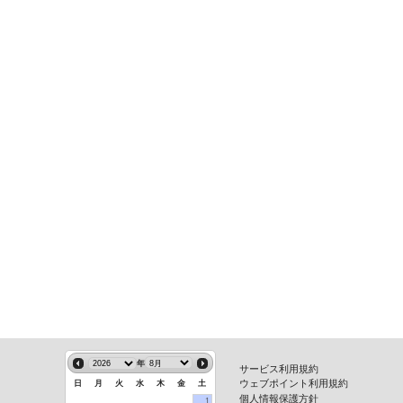
年
サービス利用規約
ウェブポイント利用規約
日
月
火
水
木
金
土
個人情報保護方針
1