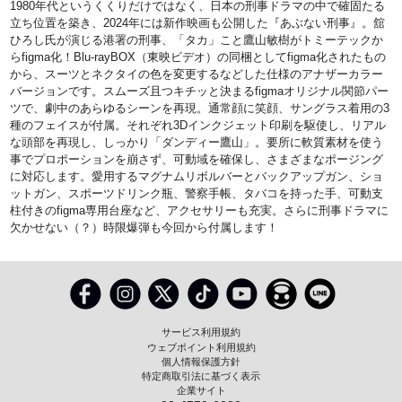
1980年代というくくりだけではなく、日本の刑事ドラマの中で確固たる
立ち位置を築き、2024年には新作映画も公開した『あぶない刑事』。舘
ひろし氏が演じる港署の刑事、「タカ」こと鷹山敏樹がトミーテックか
らfigma化！Blu-rayBOX（東映ビデオ）の同梱としてfigma化されたもの
から、スーツとネクタイの色を変更するなどした仕様のアナザーカラー
バージョンです。スムーズ且つキチッと決まるfigmaオリジナル関節パー
ツで、劇中のあらゆるシーンを再現。通常顔に笑顔、サングラス着用の3
種のフェイスが付属。それぞれ3Dインクジェット印刷を駆使し、リアル
な頭部を再現し、しっかり「ダンディー鷹山」。要所に軟質素材を使う
事でプロポーションを崩さず、可動域を確保し、さまざまなポージング
に対応します。愛用するマグナムリボルバーとバックアップガン、ショ
ットガン、スポーツドリンク瓶、警察手帳、タバコを持った手、可動支
柱付きのfigma専用台座など、アクセサリーも充実。さらに刑事ドラマに
欠かせない（？）時限爆弾も今回から付属します！
サービス利用規約
ウェブポイント利用規約
個人情報保護方針
特定商取引法に基づく表示
企業サイト