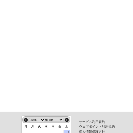
年
サービス利用規約
ウェブポイント利用規約
日
月
火
水
木
金
土
個人情報保護方針
1