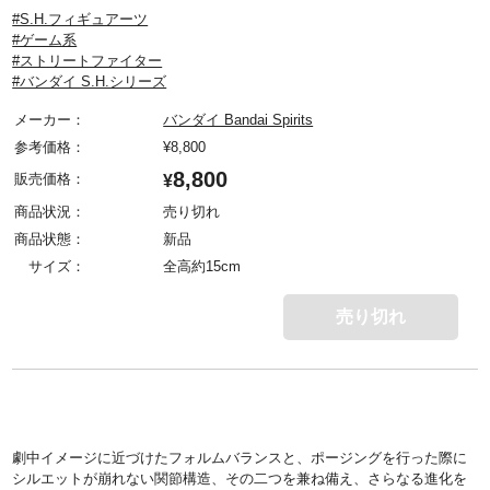
#S.H.フィギュアーツ
#ゲーム系
#ストリートファイター
#バンダイ S.H.シリーズ
メーカー：
バンダイ Bandai Spirits
参考価格：
¥
8,800
8,800
販売価格：
¥
商品状況：
売り切れ
商品状態：
新品
サイズ：
全高約15cm
売り切れ
劇中イメージに近づけたフォルムバランスと、ポージングを行った際に
シルエットが崩れない関節構造、その二つを兼ね備え、さらなる進化を