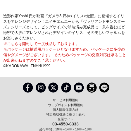
造形作家Yoshi.氏が映画『ガメラ3 邪神<イリス>覚醒』に登場するイリ
スをアレンジデザイン！エイチエムエーから「ヴァリアントモンスター
ズ」シリーズとして、ビッグサイズで塗装済み完成品に！息を呑むほど
緻密で大胆にアレンジされたデザインのイリス、その美しいフォルムを
お楽しみください。
※こちらは開封して一度検品しております。
※パッケージは輸送用パッケージとなりますため、パッケージに多少の
傷やダメージがございます。 そのためパッケージの交換対応は承ること
が出来かねますのでご了承ください。
©KADOKAWA TNHN/1999
サービス利用規約
ウェブポイント利用規約
個人情報保護方針
特定商取引法に基づく表示
企業サイト
03-4550-6333
受付時間：10時～14時・16時～18時