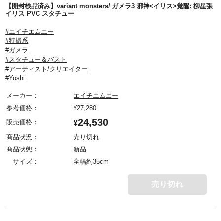
【開封検品済み】variant monsters/ ガメラ3 邪神<イリス>覚醒: 柳星張
イリス PVC スタチュー
#エイチエムエー
#特撮系
#ガメラ
#スタチュー＆バスト
#アーティスト/クリエイター
#Yoshi.
メーカー：
エイチエムエー
参考価格：
¥
27,280
24,530
販売価格：
¥
商品状況：
売り切れ
商品状態：
新品
サイズ：
全幅約35cm
売り切れ