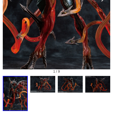
1
/
9