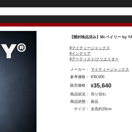
【開封検品済み】Mr.ベイリー by
#マイティージャックス
#インテリア
#アーティスト/クリエイター
メーカー：
マイティージャックス
参考価格：
¥
39,600
35,640
販売価格：
¥
商品状況：
売り切れ
商品状態：
新品
サイズ：
全高約20cm