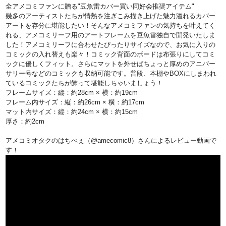
全アメコミファンに贈る"豆魚雷カバー買い同好会推奨アイテム"
幾多のアーティストたちが情熱を注ぎこみ描き上げた魅力溢れるカバー
アートを存分に堪能したい！そんなアメコミファンの気持ちを叶えてく
れる、アメコミリーフ用のアートフレームを豆魚雷独自で開発いたしま
した！アメコミリーフに合わせたぴったりサイズなので、お気に入りの
コミックの入れ替えも楽々！コミック背面のボードは布張りにしてコミ
ックに優しくフィット。さらにマットを外せばちょっと厚めのアニバー
サリー号などのコミックも収納可能です。普段、本棚やBOXにしまわれ
ているコミックたちが飾って堪能しちゃいましょう！
フレームサイズ：縦：約28cm × 横：約19cm
フレーム内サイズ：縦：約26cm × 横：約17cm
マット内サイズ：縦：約24cm × 横：約15cm
厚さ：約2cm
アメコミオタクのはちべぇ（
@amecomic8
）さんによるレビュー動画で
す！