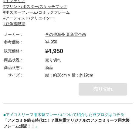
#インテリア
#プリント/ポスター/スケッチブック
#ポスターフレーム/コミックフレーム
#アーティスト/クリエイター
#豆魚雷限定
メーカー：
その他海外 豆魚雷企画
参考価格：
¥
4,950
4,950
販売価格：
¥
商品状況：
売り切れ
商品状態：
新品
サイズ：
縦：約28cm × 横：約19cm
売り切れ
■アメコミリーフ用木製フレームについて紹介した豆ブログはコチラ:
「
アメコミを飾る時代に！？豆魚雷オリジナルのアメコミリーフ用木製
フレーム爆誕！！
」