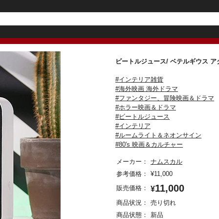
ビートルジュース/ ベテルギウス
#インテリア雑貨
#海外映画 海外ドラマ
#ファンタジー、冒険映画＆ドラマ
#ホラー映画＆ドラマ
#ビートルジュース
#インテリア
#ルームライト＆ネオンサイン
#80's 映画＆カルチャー
メーカー：
ナムスカル
参考価格：
¥
11,000
11,000
販売価格：
¥
商品状況：
売り切れ
商品状態：
新品