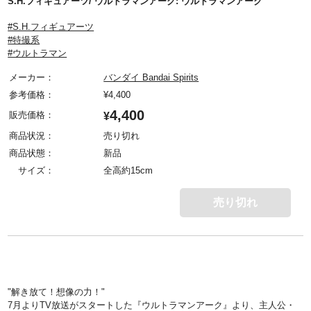
S.H.フィギュアーツ/ ウルトラマンアーク: ウルトラマンアーク
#S.H.フィギュアーツ
#特撮系
#ウルトラマン
メーカー：
バンダイ Bandai Spirits
参考価格：
¥
4,400
4,400
販売価格：
¥
商品状況：
売り切れ
商品状態：
新品
サイズ：
全高約15cm
売り切れ
"解き放て！想像の力！"
7月よりTV放送がスタートした『ウルトラマンアーク』より、主人公・