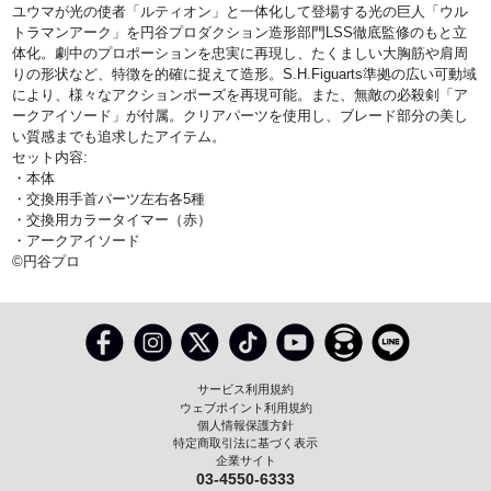
ユウマが光の使者「ルティオン」と一体化して登場する光の巨人「ウル
トラマンアーク」を円谷プロダクション造形部門LSS徹底監修のもと立
体化。劇中のプロポーションを忠実に再現し、たくましい大胸筋や肩周
りの形状など、特徴を的確に捉えて造形。S.H.Figuarts準拠の広い可動域
により、様々なアクションポーズを再現可能。また、無敵の必殺剣「ア
ークアイソード」が付属。クリアパーツを使用し、ブレード部分の美し
い質感までも追求したアイテム。
セット内容:
・本体
・交換用手首パーツ左右各5種
・交換用カラータイマー（赤）
・アークアイソード
©円谷プロ
サービス利用規約
ウェブポイント利用規約
個人情報保護方針
特定商取引法に基づく表示
企業サイト
03-4550-6333