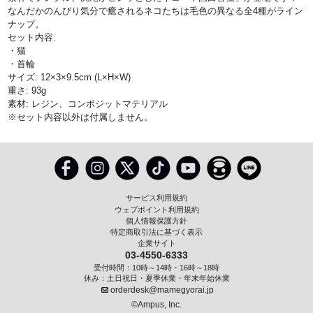
なんだかのんびり気分で癒されるネコたちは毛色の異なる全4種がライン
ナップ。
セット内容:
・猫
・首輪
サイズ: 12×3×9.5cm (L×H×W)
重さ: 93g
素材: レジン、コンポジットマテリアル
※セット内容以外は付属しません。
サービス利用規約
ウェブポイント利用規約
個人情報保護方針
特定商取引法に基づく表示
企業サイト
03-4550-6333
受付時間：10時～14時・16時～18時
休み：土日祝日・夏季休業・年末年始休業
orderdesk@mamegyorai.jp
©Ampus, Inc.