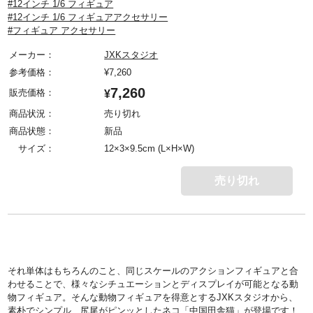
#12インチ 1/6 フィギュア
#12インチ 1/6 フィギュアアクセサリー
#フィギュア アクセサリー
メーカー：
JXKスタジオ
参考価格：
¥
7,260
7,260
販売価格：
¥
商品状況：
売り切れ
商品状態：
新品
サイズ：
12×3×9.5cm (L×H×W)
売り切れ
それ単体はもちろんのこと、同じスケールのアクションフィギュアと合
わせることで、様々なシチュエーションとディスプレイが可能となる動
物フィギュア。そんな動物フィギュアを得意とするJXKスタジオから、
素朴でシンプル、尻尾がピンッとしたネコ「中国田舎猫」が登場です！