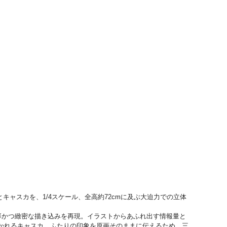
ャスカを、1/4スケール、全高約72cmに及ぶ大迫力での立体
厚かつ緻密な描き込みを再現。イラストからあふれ出す情報量と
かれるキャスカ。ふたりの印象を原画そのままに伝えるため、三