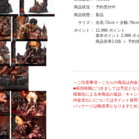
商品状況：
予約受付中
商品状態：
新品
サイズ：
全高:72cm × 全幅:79cm
ポイント：
11,996 ポイント
基本ポイント 2,999 ポ
商品倍率2.0倍 ＋ 予約倍
～ご注意事項～
こちらの商品は内金
■発売時期につきましては予定とな
様都合による本商品の返品・キャン
内金支払いについてはポイント使用
パッケージは輸送用となりますため