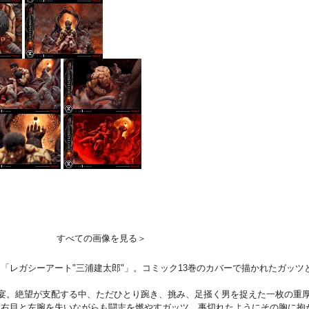
すべての画像を見る＞
レガシーアート"三浦建太郎"」。コミック13巻のカバーで描かれたガッツとキ
な宴。絶望が支配する中、ただひとり踠き、挑み、足掻く男を捉えた一枚の重
、右目と左腕を失いながらも闘志を燃やすガッツ。事切れたようにその胸に抱