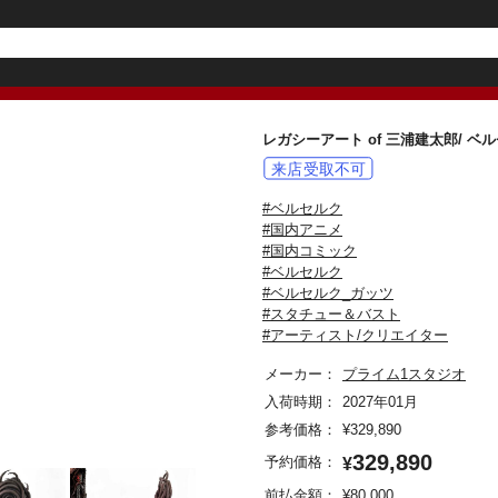
レガシーアート of 三浦建太郎/ ベ
#ベルセルク
#国内アニメ
#国内コミック
#ベルセルク
#ベルセルク_ガッツ
#スタチュー＆バスト
#アーティスト/クリエイター
メーカー：
プライム1スタジオ
入荷時期：
2027年01月
参考価格：
¥
329,890
329,890
予約価格：
¥
前払金額：
¥
80,000