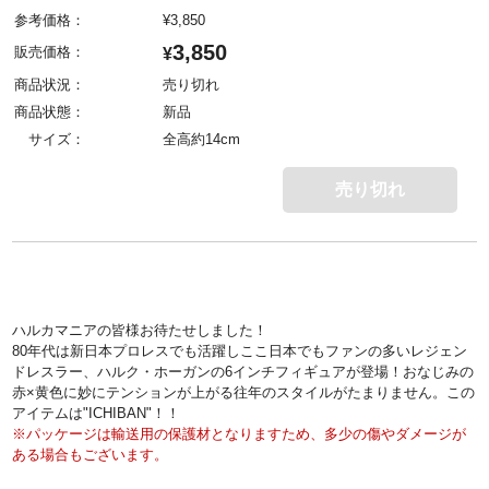
参考価格：
¥
3,850
3,850
販売価格：
¥
商品状況：
売り切れ
商品状態：
新品
サイズ：
全高約14cm
売り切れ
ハルカマニアの皆様お待たせしました！
80年代は新日本プロレスでも活躍しここ日本でもファンの多いレジェン
ドレスラー、ハルク・ホーガンの6インチフィギュアが登場！おなじみの
赤×黄色に妙にテンションが上がる往年のスタイルがたまりません。この
アイテムは"ICHIBAN"！！
※パッケージは輸送用の保護材となりますため、多少の傷やダメージが
ある場合もございます。