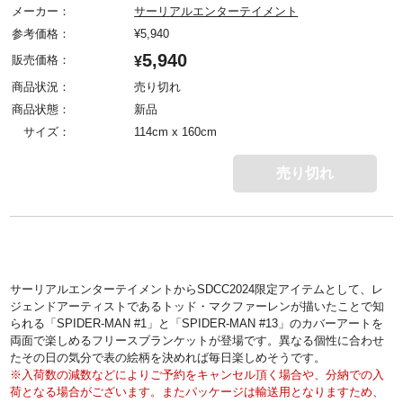
メーカー：
サーリアルエンターテイメント
参考価格：
¥
5,940
5,940
販売価格：
¥
商品状況：
売り切れ
商品状態：
新品
サイズ：
114cm x 160cm
売り切れ
サーリアルエンターテイメントからSDCC2024限定アイテムとして、レ
ジェンドアーティストであるトッド・マクファーレンが描いたことで知
られる「SPIDER-MAN #1」と「SPIDER-MAN #13」のカバーアートを
両面で楽しめるフリースブランケットが登場です。異なる個性に合わせ
たその日の気分で表の絵柄を決めれば毎日楽しめそうです。
※入荷数の減数などによりご予約をキャンセル頂く場合や、分納での入
荷となる場合がございます。またパッケージは輸送用となりますため、