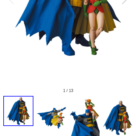
1
/
13