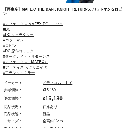
【再生産】MAFEX/ THE DARK KNIGHT RETURNS: バットマン＆ロビ
ン
#マフェックス MAFEX DCコミック
#DC
#DC キャラクター
#バットマン
#ロビン
#DC 原作コミック
#ダークナイト・リターンズ
#マフェックス（MAFEX）
#アーティスト/クリエイター
#フランク・ミラー
メーカー：
メディコム・トイ
参考価格：
¥
15,180
15,180
販売価格：
¥
商品状況：
在庫あり
商品状態：
新品
サイズ：
全高約16cm