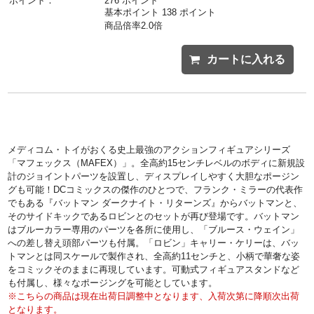
ポイント：
276 ポイント
基本ポイント 138 ポイント
商品倍率2.0倍
カートに入れる
メディコム・トイがおくる史上最強のアクションフィギュアシリーズ
「マフェックス（MAFEX）」。全高約15センチレベルのボディに新規設
計のジョイントパーツを設置し、ディスプレイしやすく大胆なポージン
グも可能！DCコミックスの傑作のひとつで、フランク・ミラーの代表作
でもある『バットマン ダークナイト・リターンズ』からバットマンと、
そのサイドキックであるロビンとのセットが再び登場です。バットマン
はブルーカラー専用のパーツを各所に使用し、「ブルース・ウェイン」
への差し替え頭部パーツも付属。「ロビン」キャリー・ケリーは、バッ
トマンとは同スケールで製作され、全高約11センチと、小柄で華奢な姿
をコミックそのままに再現しています。可動式フィギュアスタンドなど
も付属し、様々なポージングを可能としています。
※こちらの商品は現在出荷日調整中となります、入荷次第に降順次出荷
となります。