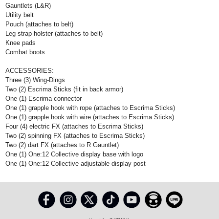
Gauntlets (L&R)
Utility belt
Pouch (attaches to belt)
Leg strap holster (attaches to belt)
Knee pads
Combat boots
ACCESSORIES:
Three (3) Wing-Dings
Two (2) Escrima Sticks (fit in back armor)
One (1) Escrima connector
One (1) grapple hook with rope (attaches to Escrima Sticks)
One (1) grapple hook with wire (attaches to Escrima Sticks)
Four (4) electric FX (attaches to Escrima Sticks)
Two (2) spinning FX (attaches to Escrima Sticks)
Two (2) dart FX (attaches to R Gauntlet)
One (1) One:12 Collective display base with logo
One (1) One:12 Collective adjustable display post