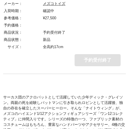
メーカー：
メズコトイズ
入荷時期：
確認中
参考価格：
¥
27,500
予約価格：
商品状況：
予約受付終了
商品状態：
新品
サイズ：
全高約17cm
予約受付終了
サーカス団のアクロバットとして活躍していた少年ディック・グレイソ
ン。両親の死を経験しバットマンに引き取られロビンとして活躍後、独
自の存在を確立したスーパーヒーロー。そんな「ナイトウィング」が、
メズコのハイエンド1/12アクションフィギュアシリーズ「ワン12コレク
ティブ」に仲間入りです。シリーズの特徴の一つ、ファブリック素材の
コスチュームはもちろん、豊富なハンドパーツやアクセサリー、4種の交