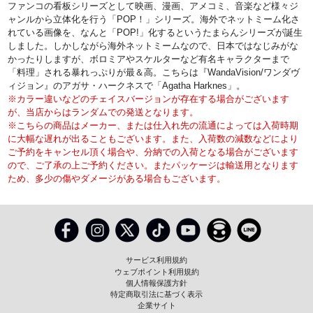
ファンコの看板シリーズとして映画、漫画、アメコミ、音楽など様々ジ
ャンルから立体化を行う「POP！」シリーズ。海外でネットミーム化さ
れている画像を、なんと「POP!」化するというたまらんシリーズが誕生
しました。しかしながら海外ネットミームなので、日本ではなじみがな
かったりしますが、ボロミアやスケルターなど有名キャラクターまで
「料理」される暴れっぷりが最＆高。こちらは『WandaVision/ワンダヴ
ィジョン』のアガサ・ハークネスで「Agatha Harknes」。
※カラー違いなどのチェイスバージョンが存在する場合がございます
が、当店からはランダムでの発送となります。
※こちらの商品はメーカー、または仕入れ先の流通によっては入荷時期
に大幅な遅れが出ることもございます。また、入荷数の減数などにより
ご予約をキャンセル頂く場合や、分納での入荷となる場合がございます
ので、ご了承の上ご予約ください。またパッケージは輸送用となります
ため、多少の傷やダメージがある場合もございます。
サービス利用規約
ウェブポイント利用規約
個人情報保護方針
特定商取引法に基づく表示
企業サイト