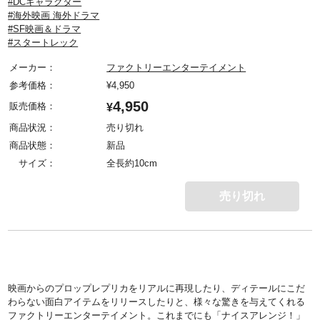
#DCキャラクター
#海外映画 海外ドラマ
#SF映画＆ドラマ
#スタートレック
メーカー：
ファクトリーエンターテイメント
参考価格：
¥
4,950
4,950
販売価格：
¥
商品状況：
売り切れ
商品状態：
新品
サイズ：
全長約10cm
売り切れ
映画からのプロップレプリカをリアルに再現したり、ディテールにこだ
わらない面白アイテムをリリースしたりと、様々な驚きを与えてくれる
ファクトリーエンターテイメント。これまでにも「ナイスアレンジ！」