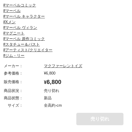
#マーベルコミック
#マーベル
#マーベル キャラクター
#Xメン
#マーベル ヴィラン
#マグニート
#マーベル 原作コミック
#スタチュー＆バスト
#アーティスト/クリエイター
#ジム・リー
メーカー：
マクファーレントイズ
参考価格：
¥
6,800
6,800
販売価格：
¥
商品状況：
売り切れ
商品状態：
新品
サイズ：
全高約-cm
売り切れ