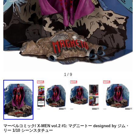
1
/
9
マーベルコミック/ X-MEN vol.2 #1: マグニートー designed by ジム・
リー 1/10 シーンスタチュー