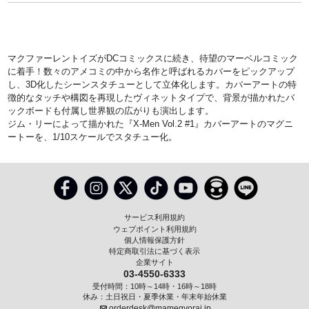
マクファーレントイズがDCコミックスに続き、待望のマーベルコミック
に着手！数々のアメコミの中から名作と呼ばれるカバーをピックアップ
し、3D化したシーンスタチューとして立体化します。カバーアートの特
徴的なタッチや構図を再現したヴィネットタイプで、背景が描かれたバ
ックボードも付属し世界観の広がりも演出します。
ジム・リーによって描かれた『X-Men Vol.2 #1』カバーアートのマグニ
ートーを、1/10スケールでスタチュー化。
サービス利用規約
ウェブポイント利用規約
個人情報保護方針
特定商取引法に基づく表示
企業サイト
03-4550-6333
受付時間：10時～14時・16時～18時
休み：土日祝日・夏季休業・年末年始休業
orderdesk@mamegyorai.jp