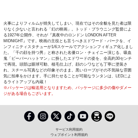
火事によりフィルムが焼失してしまい、現在ではその全貌を見た者は限
りなく少ないと言われる「幻の映画」。トッド・ブラウニング監督によ
る1927年公開作、それが『真夜中のロンドン LONDON AFTER
MIDNIGHT』です。映画の主役とも言うべきエドワード・バークを、イ
ンフィニティスタチューが1/6スケールでアクションフィギュア化しまし
た。「千の顔を持つ男」と称された名優ロン・チェイニー演じる、吸血
鬼「ビーバーハットマン」に扮したエドワードの姿を、全高約30センチ
で再現。頭部は眼球可動、植毛仕上げ、顔のシワなども丁寧に塗装さ
れ、スチール写真などの印象そのまま。黒いローブがその不気味な雰囲
気に拍車をかけます。手に持たせることが可能なランタンは、LEDによ
るライトアップも内蔵！
※パッケージは輸送用となりますため、パッケージに多少の傷やダメー
ジがある場合もございます。
サービス利用規約
ウェブポイント利用規約