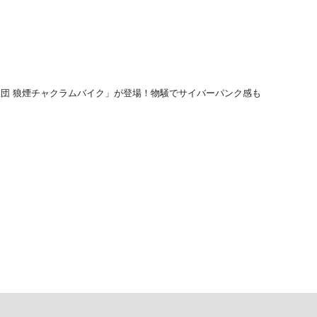
47 遺骨旅団 狼煙チャクラムバイク」が登場！物騒でサイバーパンク感も