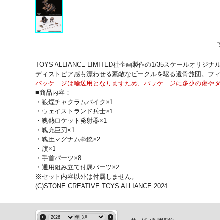
TOYS ALLIANCE LIMITED社企画製作の1/35スケー
ディストピア感も漂わせる素敵なビークルを駆る遺骨旅団。フ
パッケージは輸送用となりますため、パッケージに多少の傷や
■商品内容：
・狼煙チャクラムバイク×1
・ウェイストランド兵士×1
・魄熱ロケット発射器×1
・魄充巨刃×1
・魄圧マグナム拳銃×2
・旗×1
・手首パーツ×8
・通用組み立て付属パーツ×2
※セット内容以外は付属しません。
(C)STONE CREATIVE TOYS ALLIANCE 2024
年