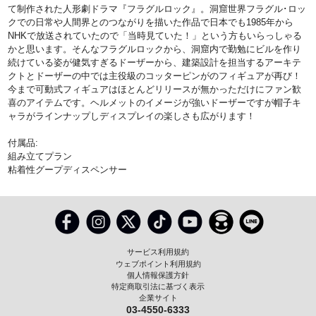
て制作された人形劇ドラマ『フラグルロック』。洞窟世界フラグル･ロッ
クでの日常や人間界とのつながりを描いた作品で日本でも1985年から
NHKで放送されていたので「当時見ていた！」という方もいらっしゃる
かと思います。そんなフラグルロックから、洞窟内で勤勉にビルを作り
続けている姿が健気すぎるドーザーから、建築設計を担当するアーキテ
クトとドーザーの中では主役級のコッターピンがのフィギュアが再び！
今まで可動式フィギュアはほとんどリリースが無かっただけにファン歓
喜のアイテムです。ヘルメットのイメージが強いドーザーですが帽子キ
ャラがラインナップしディスプレイの楽しさも広がります！
付属品:
組み立てプラン
粘着性グープディスペンサー
サービス利用規約
ウェブポイント利用規約
個人情報保護方針
特定商取引法に基づく表示
企業サイト
03-4550-6333