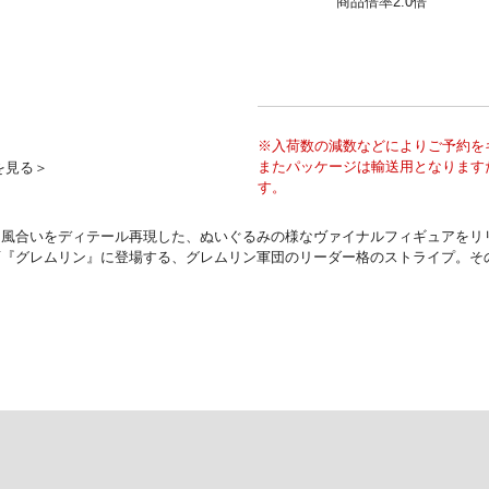
商品倍率2.0倍
※入荷数の減数などによりご予約を
またパッケージは輸送用となります
を見る＞
す。
な風合いをディテール再現した、ぬいぐるみの様なヴァイナルフィギュアをリ
画『グレムリン』に登場する、グレムリン軍団のリーダー格のストライプ。そ