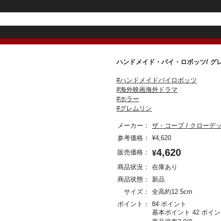
ハンドメイド・バイ・ロボッツ/ 
#ハンドメイドバイロボッツ
#海外映画海外ドラマ
#ホラー
#グレムリン
メーカー：
ザ・コープ / クローデ
参考価格：
¥
4,620
4,620
販売価格：
¥
商品状況：
在庫あり
商品状態：
新品
サイズ：
全高約12.5cm
ポイント：
84 ポイント
基本ポイント 42 ポイ