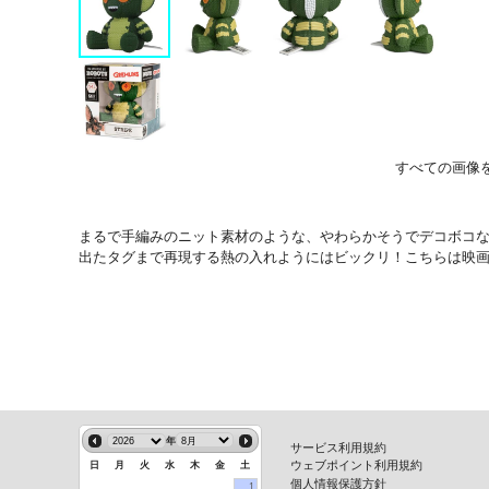
すべての画像
まるで手編みのニット素材のような、やわらかそうでデコボコ
出たタグまで再現する熱の入れようにはビックリ！こちらは映
年
サービス利用規約
ウェブポイント利用規約
日
月
火
水
木
金
土
個人情報保護方針
1