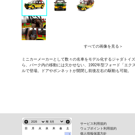
すべての画像を見る＞
ミニカーメーカーとして数々の名車をモデル化するジャダトイズ
ら、パーク内の移動には欠かせない、1992年型フォード「エクス
ルで登場。ドアやボンネットが開閉し前後左右の駆動も可能。
年
サービス利用規約
ウェブポイント利用規約
日
月
火
水
木
金
土
個人情報保護方針
1