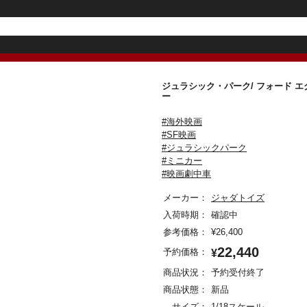
ジュラシック・パーク/ フォード エ
ー
#海外映画
#SF映画
#ジュラシックパーク
#ミニカー
#映画劇中車
メーカー：
ジャダトイズ
入荷時期：
確認中
参考価格：
¥
26,400
22,440
予約価格：
¥
商品状況：
予約受付終了
商品状態：
新品
サイズ：
1/18スケール