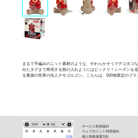
まるで手編みのニット素材のような、やわらかそうでデコボコ
出たタグまで再現する熱の入れようにはビックリ！シーズンを追う
る裏側の世界の住人デモゴルゴン。こちらは、500体限定のブラッデ
年
サービス利用規約
ウェブポイント利用規約
日
月
火
水
木
金
土
個人情報保護方針
1