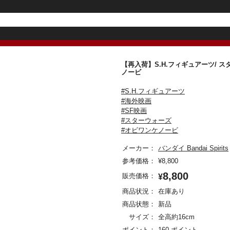
【再入荷】S.H.フィギュアーツ/ 
ノービ
#S.H.フィギュアーツ
#海外映画
#SF映画
#スターウォーズ
#オビワンケノービ
メーカー：
バンダイ Bandai Spirits
参考価格：
¥
8,800
8,800
販売価格：
¥
商品状況：
在庫あり
商品状態：
新品
サイズ：
全高約16cm
ポイント：
160 ポイント