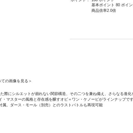
基本ポイント 80 ポイ
商品倍率2.0倍
べての画像を見る＞
た際にシルエットが崩れない関節構造、その二つを兼ね備え、さらなる進化を
イ・マスターの風格と存在感を醸すオビ＝ワン・ケノービがラインナップで
付属。ダース・モール（別売）とのラストバトルも再現可能