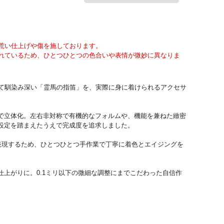
荒い仕上げや傷を施しております。
れているため、ひとつひとつの色合いや表情が微妙に異なりま
して馴染み深い「霊馬の指笛」を、実際に身に着けられるアクセサ
で立体化。左右非対称で有機的なフォルムや、機能を兼ねた緻密
設定を踏まえたうえで完成度を追求しました。
表現するため、ひとつひとつ手作業で丁寧に着色とエイジングを
上がりに。0.1ミリ以下の微細な調整にまでこだわった自信作