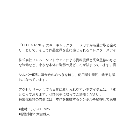
『ELDEN RING』のキーキャラクター、メリナから受け取
リーとして、そして作品世界を直に感じられるコレクターズア
株式会社フロム・ソフトウェアによる資料提供と完全監修のも
な装飾など、小さな本体に造形の見どころが詰まっています。
シルバー925に薄金色のめっきを施し、使用感や摩耗、経年を
おこなっています。
アクセサリーとしても日常に取り入れやすい本アイテムは、「柔
となっております。ぜひお手に取ってご堪能ください。
特製化粧箱の内側には、本作を象徴するシンボルを箔押しで表
■素材：シルバー925
■原型制作: 大畠雅人