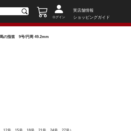
実店舗情報
ショッピングガイド
ログイン
H/ 霊馬の指笛 9号/円周 49.2mm
12号、15号、18号、21号、24号、27号）