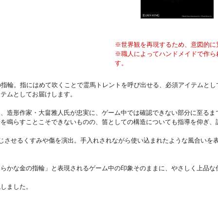
※世界観を再現するため、意図的に
※職人によってハンドメイドで作ら
す。
る金の指輪。指にはめて吹くことで霊馬トレントを呼び出せる、必須アイテムと
イテムとしてお届けします。
と、造形作家・大畠雅人氏が忠実に、ゲーム中では確認できない部分に至るま
音を鳴らすことこそできないものの、笛としての構造についても指導を仰ぎ、
感じさせるくすみや傷を演出。手入れされながら使い込まれたような風合いを
らかな金の指輪」と表現されるゲーム中の印象そのままに、やさしく上品な仕
現しました。