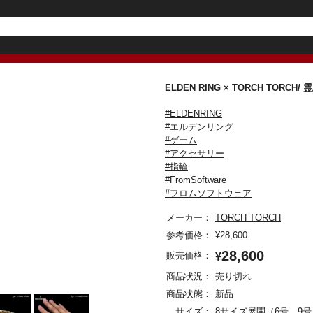
ELDEN RING × TORCH TORC
#ELDENRING
#エルデンリング
#ゲーム
#アクセサリー
#指輪
#FromSoftware
#フロムソフトウェア
メーカー：
TORCH TORCH
参考価格：
¥
28,600
28,600
販売価格：
¥
商品状況：
売り切れ
商品状態：
新品
サイズ：
8サイズ展開（6号、9号、