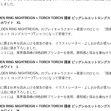
地の衝撃を受けて崩壊する塔の表現も見どころ。粘土や瓦礫片を用いた造形に
置しました。
と音が聞こえてきそうなほどの臨場感を生み出しています。
座の下にも空間が広がることを感じさせるように、下方向へ白く浅い色使いに
DEN RING NIGHTREIGN × TORCH TORCH/ 隠者 ビッグシルエットロン
させることで空気遠近法を表現。頭上に太陽があるかのように全体の明暗を緻
 ホワイト XL
色は、植田明志氏の真骨頂です。
LDEN RING NIGHTREIGN』のプレイキャラクター＝夜渡りのひとり、「
ルエット ロングスリーブTシャツになって登場です。
RCH TORCHが企画・プロデュースする本作品は、『人喰いの大鷲トリコ』
、世界初の一般ライセンス製品となります。キャラクターの再現にとどまらな
物に囲まれ本を読みふける彼女の姿を、イラストレーター・よしおか氏が柔ら
ートピースを、ぜひじっくりとご堪能ください。
で上品に描き下ろしました。
リントには、業界最高峰の8色顔料プリンターを使用。透明感と深みを兼ねそ
ぜひお楽しみください。
DEN RING NIGHTREIGN × TORCH TORCH/ 隠者 ビッグシルエットロン
は、『ELDEN RING NIGHTREIGN』を象徴するシンボルを昇華転写で美
 ホワイト L
ムタグを配置しました。このアイテムだけに付いている内側のケアラベルも注
LDEN RING NIGHTREIGN』のプレイキャラクター＝夜渡りのひとり、「
。
ルエット ロングスリーブTシャツになって登場です。
物に囲まれ本を読みふける彼女の姿を、イラストレーター・よしおか氏が柔ら
で上品に描き下ろしました。
リントには、業界最高峰の8色顔料プリンターを使用。透明感と深みを兼ねそ
ぜひお楽しみください。
DEN RING NIGHTREIGN × TORCH TORCH/ 隠者 ビッグシルエットロン
は、『ELDEN RING NIGHTREIGN』を象徴するシンボルを昇華転写で美
 ホワイト M