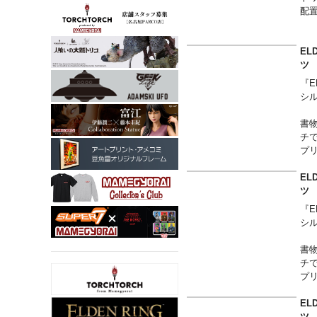
着
配
ら
台
EL
ン
ツ
配
『E
シ
TO
て
書
ア
チ
プ
を
EL
裾に
ツ
ー
『E
す
シ
書
チ
プ
を
EL
裾に
ツ