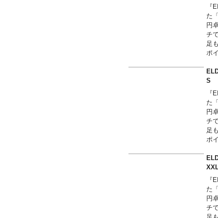
が
『E
た
円
チ
足
ポ
を使
華
EL
こ
が
『E
た
円
チ
足
ポ
を使
華
EL
こ
X
が
『E
た
円
チ
足