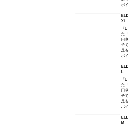
ポ
を使
華
EL
こ
X
が
『E
た
円
チ
足
ポ
を使
華
EL
こ
が
『E
た
円
チ
足
ポ
を使
華
EL
こ