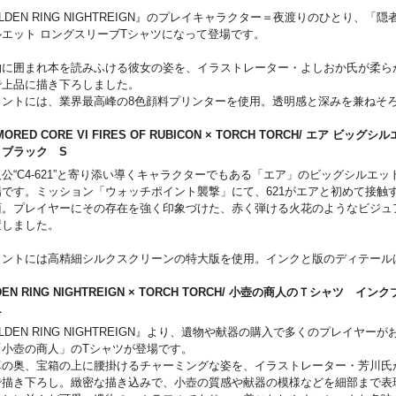
ムタグを配置しました。このアイテムだけに付いている内側のケアラベルも注
LDEN RING NIGHTREIGN』のプレイキャラクター＝夜渡りのひとり、「
。
ルエット ロングスリーブTシャツになって登場です。
物に囲まれ本を読みふける彼女の姿を、イラストレーター・よしおか氏が柔ら
で上品に描き下ろしました。
リントには、業界最高峰の8色顔料プリンターを使用。透明感と深みを兼ねそ
ぜひお楽しみください。
MORED CORE VI FIRES OF RUBICON × TORCH TORCH/ エア ビッグ
は、『ELDEN RING NIGHTREIGN』を象徴するシンボルを昇華転写で美
 ブラック S
ムタグを配置しました。このアイテムだけに付いている内側のケアラベルも注
公“C4-621”と寄り添い導くキャラクターでもある「エア」のビッグシルエッ
。
場です。ミッション「ウォッチポイント襲撃」にて、621がエアと初めて接触
面。プレイヤーにその存在を強く印象づけた、赤く弾ける火花のようなビジュ
置しました。
リントには高精細シルクスクリーンの特大版を使用。インクと版のディテール
重ね、強い発光感と繊細なグラデーションにこだわりました。裾にはエアから
びかけをテキストでもあしらい、さりげないアクセントを加えています。もう
DEN RING NIGHTREIGN × TORCH TORCH/ 小壺の商人のＴシャツ 
、リッチさ漂うソフトサテンを使用した厚手の特製リボンネームを取り付けま
XL
LDEN RING NIGHTREIGN』より、遺物や献器の購入で多くのプレイヤー
「小壺の商人」のTシャツが登場です。
卓の奥、宝箱の上に腰掛けるチャーミングな姿を、イラストレーター・芳川氏
で描き下ろし。緻密な描き込みで、小壺の質感や献器の模様などを細部まで表