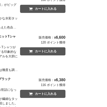
目ポイントで
隠者」がビッグ
カートに入れる
かな水彩タッ
ろえた色合い
シルエットTシャ
6,600
販売価格：
¥
しく表現したネ
120 ポイント獲得
目ポイントで
トTシャツが
カートに入れる
する印象的な
アルを大胆に
は幾度も調整
の初交信時の
一方の裾に
インクブラック
6,380
販売価格：
¥
した。
116 ポイント獲得
がお世話になっ
カートに入れる
が繊細なタッ
現しました。