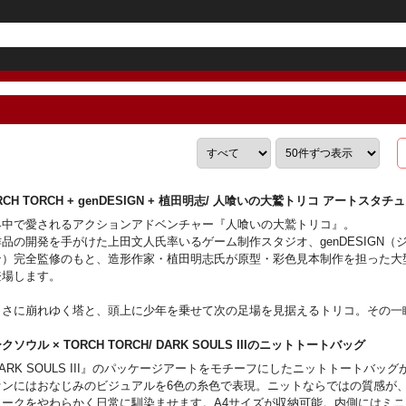
RCH TORCH + genDESIGN + 植田明志/ 人喰いの大鷲トリコ アートス
界中で愛されるアクションアドベンチャー『人喰いの大鷲トリコ』。
品の開発を手がけた上田文人氏率いるゲーム制作スタジオ、genDESIGN（
ン）完全監修のもと、造形作家・植田明志氏が原型・彩色見本制作を担った大
登場します。
まさに崩れゆく塔と、頭上に少年を乗せて次の足場を見据えるトリコ。その一
クに表現しました。
獣の神秘性、荒々しい躍動感、そして愛らしさなど、トリコの持つ複雑な個性
クソウル × TORCH TORCH/ DARK SOULS IIIのニットトートバッグ
く立体化。装束に空気をはらませて必死に羽毛を掴む少年の姿からは、彼の感
ARK SOULS III』のパッケージアートをモチーフにしたニットトートバッ
が伝わってきます。
ァンにはおなじみのビジュアルを6色の糸色で表現。ニットならではの質感が
ワークをやわらかく日常に馴染ませます。A4サイズが収納可能。内側にはミ