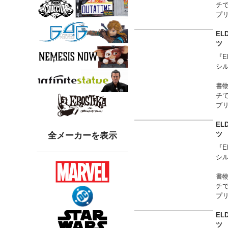
チ
プ
を
EL
裾に
ツ
ー
『E
す
シ
書
チ
プ
を
EL
裾に
ツ
全メーカーを表示
ー
『E
す
シ
書
チ
プ
を
EL
裾に
ツ