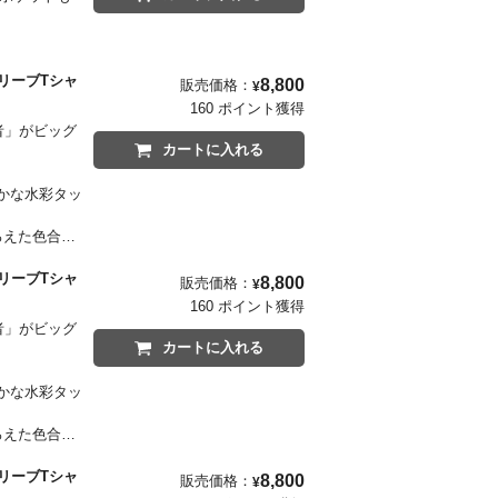
より、がらが
グラデーショ
グスリーブTシャ
8,800
販売価格：
¥
密に設計した
160 ポイント獲得
隠者」がビッグ
カートに入れる
の立体物とし
い記念碑的な
かな水彩タッ
ろえた色合い
グスリーブTシャ
8,800
販売価格：
¥
しく表現したネ
160 ポイント獲得
目ポイントで
隠者」がビッグ
カートに入れる
かな水彩タッ
ろえた色合い
グスリーブTシャ
8,800
販売価格：
¥
しく表現したネ