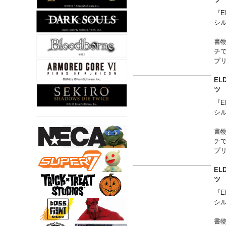
ー
『E
す
シ
書
チ
プ
を
EL
裾に
ツ
ー
『E
す
シ
書
チ
プ
を
EL
裾に
ツ
ー
『E
す
シ
書