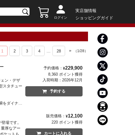
実店舗情報
ショッピングガイド
ログイン
»
…
1
2
3
4
28
（
1
/
28
）
タチュー
229,900
予約価格：
¥
8,360 ポイント獲得
入荷時期：
2026年12月
ジェン・デザ
型スタチュー
予約する
瞬をダイナミ
を余すところ
12,100
販売価格：
¥
じる風圧まで
220 ポイント獲得
グが登場です。
、重厚なアー
カートに入れる
ニポケットも