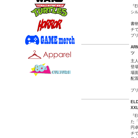
ー
『E
す
シ
書
チ
プ
を
AR
裾に
ツ
ー
主人
す
登
場
配
プ
を
呼
EL
は
X
『E
た
円
チ