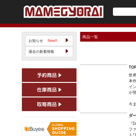
商品一覧
お知らせ
New!!
過去の新着情報
TO
世
本作
イ
が
今
ッ
巨
ダー
な
『D
も
フ
ト