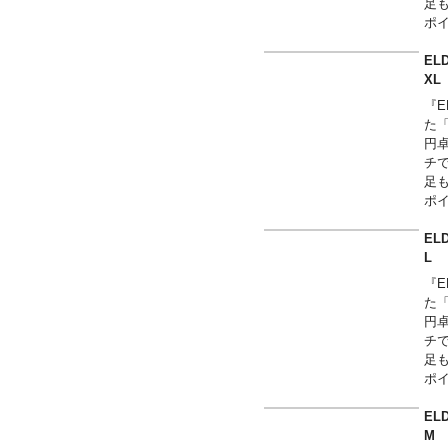
足
ポ
を使
華
EL
こ
X
が
『E
た
円
チ
足
ポ
を使
華
EL
こ
が
『E
た
円
チ
足
ポ
を使
華
EL
こ