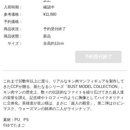
入荷時期：
確認中
参考価格：
¥
11,880
予約価格：
商品状況：
予約受付終了
商品状態：
新品
サイズ：
全高約12cm
予約受付終了
これまで10数年以上に渡り、リアルなキン肉マンフィギュアを製作して
きたCCPが贈る、新たなるシリーズ「BUST MODEL COLLECTION」。
キン肉マンの歴史上、数々の伝説的なファイトを繰り広げてきた超人達
の栄誉を讃え、記念碑やトロフィーのように胸像としてハイクオリティ
に立体化。英雄達が並ぶ様は、まさに「超人の殿堂」。第二弾はロビン
マスク、ウォーズマンの師弟の二人がラインナップ。
素材：PU、PS
©ゆでたまご