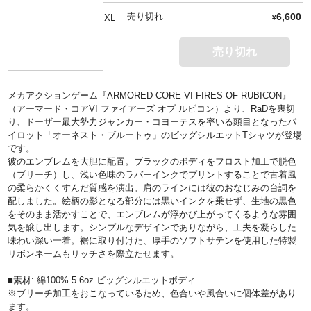
売り切れ
6,600
XL
¥
売り切れ
メカアクションゲーム『ARMORED CORE VI FIRES OF RUBICON』
（アーマード・コアVI ファイアーズ オブ ルビコン）より、RaDを裏切
り、ドーザー最大勢力ジャンカー・コヨーテスを率いる頭目となったパ
イロット「オーネスト・ブルートゥ」のビッグシルエットTシャツが登場
です。
彼のエンブレムを大胆に配置。ブラックのボディをフロスト加工で脱色
（ブリーチ）し、浅い色味のラバーインクでプリントすることで古着風
の柔らかくくすんだ質感を演出。肩のラインには彼のおなじみの台詞を
配しました。絵柄の影となる部分には黒いインクを乗せず、生地の黒色
をそのまま活かすことで、エンブレムが浮かび上がってくるような雰囲
気を醸し出します。シンプルなデザインでありながら、工夫を凝らした
味わい深い一着。裾に取り付けた、厚手のソフトサテンを使用した特製
リボンネームもリッチさを際立たせます。
■素材: 綿100% 5.6oz ビッグシルエットボディ
※ブリーチ加工をおこなっているため、色合いや風合いに個体差があり
ます。