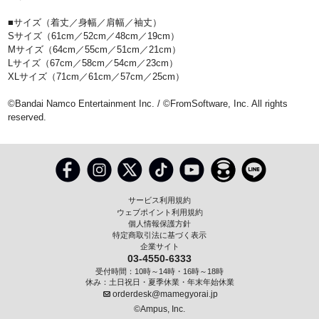
■サイズ（着丈／身幅／肩幅／袖丈）
Sサイズ（61cm／52cm／48cm／19cm）
Mサイズ（64cm／55cm／51cm／21cm）
Lサイズ（67cm／58cm／54cm／23cm）
XLサイズ（71cm／61cm／57cm／25cm）
©Bandai Namco Entertainment Inc. / ©FromSoftware, Inc. All rights
reserved.
サービス利用規約
ウェブポイント利用規約
個人情報保護方針
特定商取引法に基づく表示
企業サイト
03-4550-6333
受付時間：10時～14時・16時～18時
休み：土日祝日・夏季休業・年末年始休業
orderdesk@mamegyorai.jp
©Ampus, Inc.