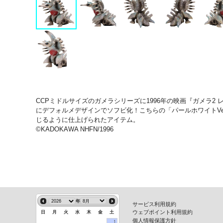
CCPミドルサイズのガメラシリーズに1996年の映画『ガメラ
にデフォルメデザインでソフビ化！こちらの「パールホワイトV
じるように仕上げられたアイテム。
©KADOKAWA NHFN/1996
年
サービス利用規約
ウェブポイント利用規約
日
月
火
水
木
金
土
個人情報保護方針
1