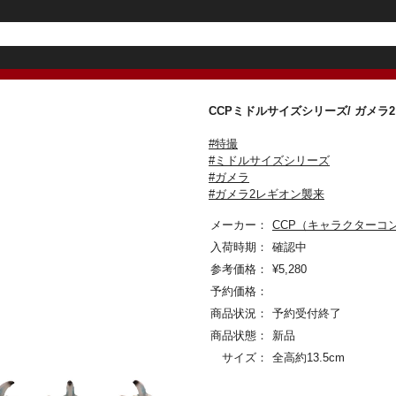
CCPミドルサイズシリーズ/ ガメラ
#特撮
#ミドルサイズシリーズ
#ガメラ
#ガメラ2レギオン襲来
メーカー：
CCP（キャラクターコ
入荷時期：
確認中
参考価格：
¥
5,280
予約価格：
商品状況：
予約受付終了
商品状態：
新品
サイズ：
全高約13.5cm