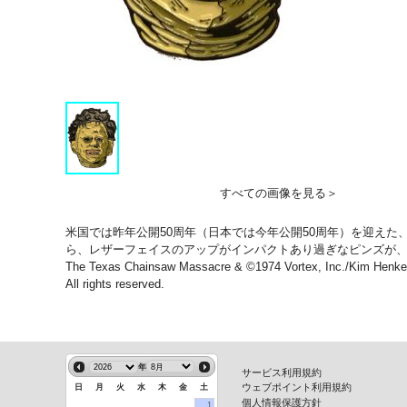
すべての画像を見る＞
米国では昨年公開50周年（日本では今年公開50周年）を迎えた、未
ら、レザーフェイスのアップがインパクトあり過ぎなピンズが
The Texas Chainsaw Massacre & ©1974 Vortex, Inc./Kim Henkel/T
All rights reserved.
年
サービス利用規約
ウェブポイント利用規約
日
月
火
水
木
金
土
個人情報保護方針
1