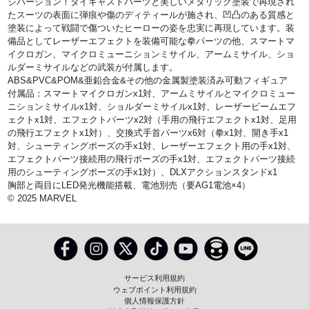
ジバージョン！ダイキャストパーツと美しいメタリック塗装で再現され
たスーツの表面に弾痕や傷のディティールが施され、凹凸のある質感と
塗装によって戦闘で傷ついたヒーローの姿を忠実に再現しています。装
備品としてレーザーエフェクトを装備可能な拳パーツの他、スマートマ
イクロガン、マイクロミューニションミサイル、アームミサイル、ショ
ルダーミサイルなどの武装が付属します。
ABS&PVC&POM&亜鉛合金&その他の金属製塗装済み可動フィギュア
付属品：スマートマイクロガンx1対、アームミサイルとマイクロミュー
ニションミサイルx1対、ショルダーミサイルx1対、レーザービームエフ
ェクトx1対、エフェクトパーツx2対（手用の飛行エフェクトx1対、足用
の飛行エフェクトx1対）、交換式手首パーツx6対（拳x1対、開き手x1
対、シューティングポーズの手x1対、レーザーエフェクト用の手x1対、
エフェクトパーツ接続用の飛行ポーズの手x1対、エフェクトパーツ接続
用のシューティングポーズの手x1対）、DLXアクションスタンドx1
胸部と両目にLED発光機能搭載、電池別売（要AG1電池×4）
© 2025 MARVEL
サービス利用規約
ウェブポイント利用規約
個人情報保護方針