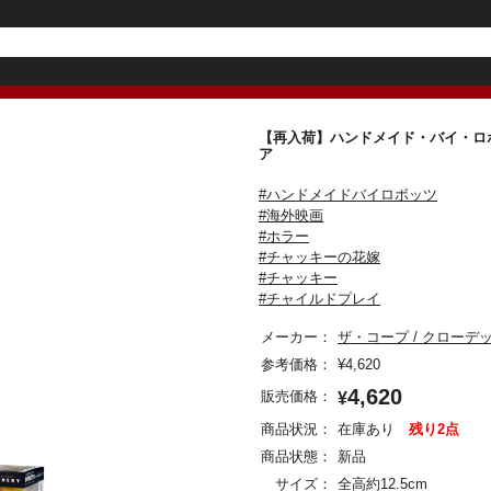
【再入荷】ハンドメイド・バイ・ロボ
ア
#ハンドメイドバイロボッツ
#海外映画
#ホラー
#チャッキーの花嫁
#チャッキー
#チャイルドプレイ
メーカー：
ザ・コープ / クローデ
参考価格：
¥
4,620
4,620
販売価格：
¥
商品状況：
在庫あり
残り2点
商品状態：
新品
サイズ：
全高約12.5cm