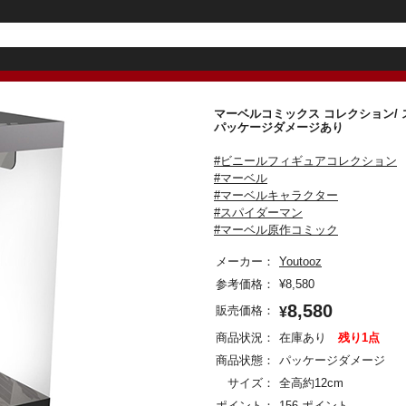
マーベルコミックス コレクション/
パッケージダメージあり
#ビニールフィギュアコレクション
#マーベル
#マーベルキャラクター
#スパイダーマン
#マーベル原作コミック
メーカー：
Youtooz
参考価格：
¥
8,580
8,580
販売価格：
¥
商品状況：
在庫あり
残り1点
商品状態：
パッケージダメージ
サイズ：
全高約12cm
ポイント：
156 ポイント