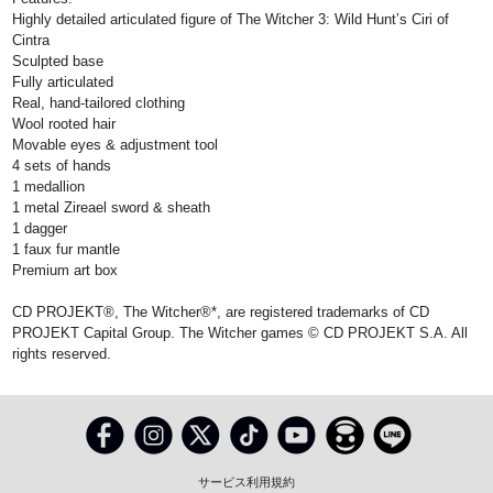
Highly detailed articulated figure of The Witcher 3: Wild Hunt’s Ciri of
Cintra
Sculpted base
Fully articulated
Real, hand-tailored clothing
Wool rooted hair
Movable eyes & adjustment tool
4 sets of hands
1 medallion
1 metal Zireael sword & sheath
1 dagger
1 faux fur mantle
Premium art box
CD PROJEKT®, The Witcher®*, are registered trademarks of CD
PROJEKT Capital Group. The Witcher games © CD PROJEKT S.A. All
rights reserved.
サービス利用規約