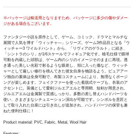
※パッケージは輸送用となりますため、パッケージに多少の傷やダメー
ジがある場合もございます。
ファンタジー小説を原作として、ゲーム、コミック、ドラマとマルチな
展開で人気を博す「ウィッチャ―」シリーズ。ゲーム3作品目となる『ウ
ィッチャー3 ワイルドハント』から、「リヴィアのゲラルト」に続き、
「シントラのシリ」が1/6スケールでフィギュア化です。植毛仕様で眼球
可動を内蔵した頭部は、ゲーム内のシリのイメージそのままに再現。透
き通った美しい光彩で射るような眼差し、頬に入った傷など、ウィッチ
ャーとして厳しい修行を積んてきた彼女自身を物語るよう。ピュアアー
ツ独自の素体は全身可動で、布製コスチュームにより、無理なくポージ
ングが楽しめます。フェイクファーを使った着脱式ケープも、衣装のア
クセントに。装備として愛剣ジルエアエルと専用鞘、短剣が用意され、
ジルエアエルは金属製で質感しっかり。多数の差し替えハンドパーツを
使い、さまざまなシチュエーション演出が可能です。シンボルを意匠と
して取り入れた台座には引き出しが追加され、ハンドパーツの保管も兼
ねた便利仕様に！
Product material: PVC, Fabric, Metal, Wool Hair
Features: