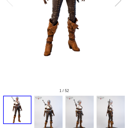
1
/
52