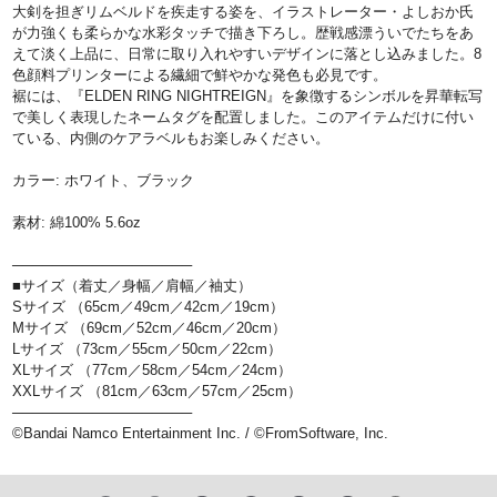
大剣を担ぎリムベルドを疾走する姿を、イラストレーター・よしおか氏
が力強くも柔らかな水彩タッチで描き下ろし。歴戦感漂ういでたちをあ
えて淡く上品に、日常に取り入れやすいデザインに落とし込みました。8
色顔料プリンターによる繊細で鮮やかな発色も必見です。
裾には、『ELDEN RING NIGHTREIGN』を象徴するシンボルを昇華転写
で美しく表現したネームタグを配置しました。このアイテムだけに付い
ている、内側のケアラベルもお楽しみください。
カラー: ホワイト、ブラック
素材: 綿100% 5.6oz
──────────────────
■サイズ（着丈／身幅／肩幅／袖丈）
Sサイズ （65cm／49cm／42cm／19cm）
Mサイズ （69cm／52cm／46cm／20cm）
Lサイズ （73cm／55cm／50cm／22cm）
XLサイズ （77cm／58cm／54cm／24cm）
XXLサイズ （81cm／63cm／57cm／25cm）
──────────────────
©Bandai Namco Entertainment Inc. / ©FromSoftware, Inc.