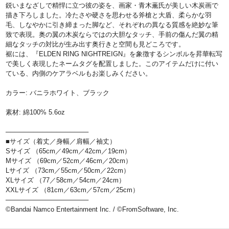
鋭いまなざしで精悍に立つ彼の姿を、画家・青木薫氏が美しい木炭画で
描き下ろしました。冷たさや硬さを思わせる斧槍と大盾、柔らかな羽
毛、しなやかに引き締まった脚など、それぞれの異なる質感を絶妙な筆
致で表現。奥の翼の木炭ならではの大胆なタッチ、手前の傷んだ翼の精
細なタッチの対比が生み出す奥行きと空間も見どころです。
裾には、『ELDEN RING NIGHTREIGN』を象徴するシンボルを昇華転写
で美しく表現したネームタグを配置しました。このアイテムだけに付い
ている、内側のケアラベルもお楽しみください。
カラー: バニラホワイト、ブラック
素材: 綿100% 5.6oz
──────────────────
■サイズ（着丈／身幅／肩幅／袖丈）
Sサイズ （65cm／49cm／42cm／19cm）
Mサイズ （69cm／52cm／46cm／20cm）
Lサイズ （73cm／55cm／50cm／22cm）
XLサイズ （77／58cm／54cm／24cm）
XXLサイズ （81cm／63cm／57cm／25cm）
──────────────────
©Bandai Namco Entertainment Inc. / ©FromSoftware, Inc.