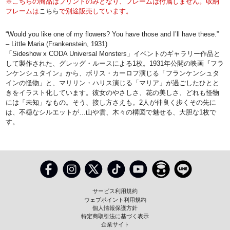
※こちらの商品はプリントのみとなり、フレームは付属しません。収納
フレームは
こちら
で別途販売しています。
“Would you like one of my flowers? You have those and I’ll have these.”
– Little Maria (Frankenstein, 1931)
「Sideshow x CODA Universal Monsters」イベントのギャラリー作品と
して製作された、グレッグ・ルースによる1枚。1931年公開の映画『フラ
ンケンシュタイン』から、ボリス・カーロフ演じる「フランケンシュタ
インの怪物」と、マリリン・ハリス演じる「マリア」が過ごしたひとと
きをイラスト化しています。彼女のやさしさ、花の美しさ、どれも怪物
には「未知」なもの。そう、接し方さえも。2人が仲良く歩くその先に
は、不穏なシルエットが…山や雲、木々の構図で魅せる、大胆な1枚で
す。
サービス利用規約
ウェブポイント利用規約
個人情報保護方針
特定商取引法に基づく表示
企業サイト