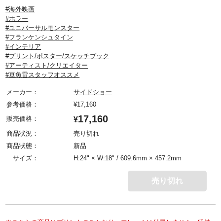
#海外映画
#ホラー
#ユニバーサルモンスター
#フランケンシュタイン
#インテリア
#プリント/ポスター/スケッチブック
#アーティスト/クリエイター
#豆魚雷スタッフオススメ
メーカー：
サイドショー
参考価格：
¥
17,160
17,160
販売価格：
¥
商品状況：
売り切れ
商品状態：
新品
サイズ：
H:24" × W:18" / 609.6mm × 457.2mm
売り切れ