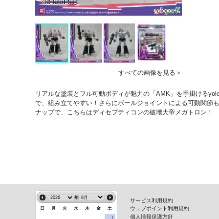
すべての画像を見る＞
リアルな塗装とフル可動ボディが魅力の「AMK」を手掛けるyo
で、組み立てやすい！さらにボールジョイントによる可動関節も
ナップで、こちらはディセプティコンの破壊大帝メガトロン！
年
サービス利用規約
ウェブポイント利用規約
日
月
火
水
木
金
土
個人情報保護方針
1