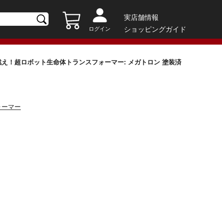
実店舗情報
ショッピングガイド
ログイン
ズ: 戦え！超ロボット生命体トランスフォーマー: メガトロン 塗装済
ォーマー