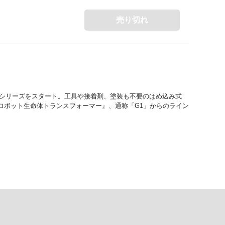
売り切れ
K」シリーズをスタート。工具や接着剤、塗装も不要のはめ込み式
ロボット生命体トランスフォーマー』、通称「G1」からのライン