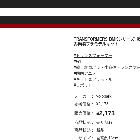
TRANSFORMERS BMKシリー
み簡易プラモデルキット
#トランスフォーマー
#G1
#戦え超ロボット生命体トランスフ
#国内アニメ
#キット＆プラモデル
#ロボット
メーカー：
yolopark
参考価格：
¥
2,178
2,178
販売価格：
¥
商品状況：
売り切れ
商品状態：
新品
サイズ：
全高約16cm